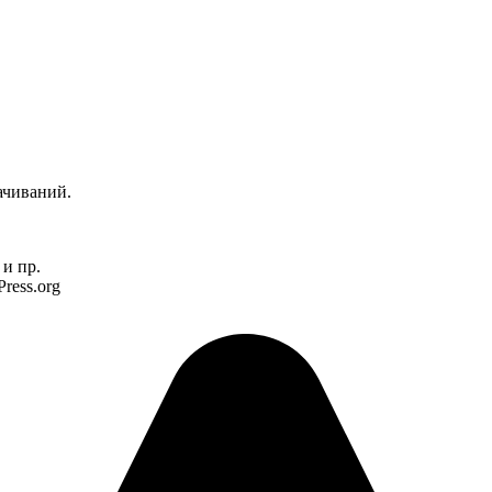
ачиваний.
и пр.
ress.org