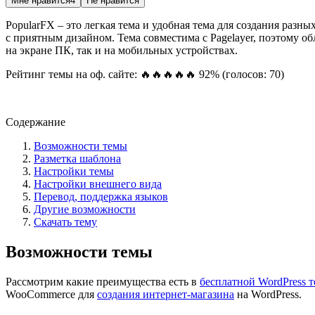
Мне нравится
4
Не нравится
PopularFX – это легкая тема и удобная тема для создания разн
с приятным дизайном. Тема совместима с Pagelayer, поэтому об
на экране ПК, так и на мобильных устройствах.
Рейтинг темы на оф. сайте: 🔥🔥🔥🔥🔥 92% (голосов: 70)
Посмотреть демо-сайт
Содержание
Возможности темы
Разметка шаблона
Настройки темы
Настройки внешнего вида
Перевод, поддержка языков
Другие возможности
Скачать тему
Возможности темы
Рассмотрим какие преимущества есть в
бесплатной WordPress т
WooCommerce для
создания интернет-магазина
на WordPress.