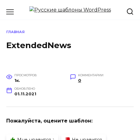
Перейти
к
содержанию
ГЛАВНАЯ
ExtendedNews
ПРОСМОТРОВ
КОММЕНТАРИИ
1к.
0
ОБНОВЛЕНО
01.11.2021
Пожалуйста, оцените шаблон:
Мне нравится
Не нравится
1