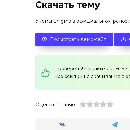
Скачать тему
У темы Enigma в официальном репозит
Посмотреть демо-сайт
Проверено! Никаких скрытых с
Все ссылки на скачивание с о
Оцените статью