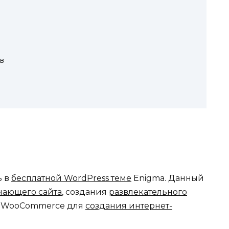
в
ь в
бесплатной WordPress теме
Enigma. Данный
чающего сайта
, создания
развлекательного
ет WooCommerce для
создания интернет-