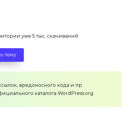
итории уже 5 тыс. скачиваний.
ь тему
сылок, вредоносного кода и пр.
фициального каталога WordPress.org