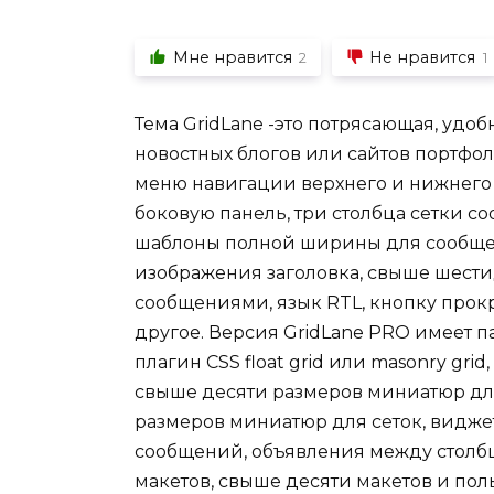
Мне нравится
Не нравится
2
1
Тема GridLane -это потрясающая, удоб
новостных блогов или сайтов портфол
меню навигации верхнего и нижнего 
боковую панель, три столбца сетки с
шаблоны полной ширины для сообще
изображения заголовка, свыше шести
сообщениями, язык RTL, кнопку прокр
другое. Версия GridLane PRO имеет 
плагин CSS float grid или masonry gri
свыше десяти размеров миниатюр для
размеров миниатюр для сеток, виджет
сообщений, объявления между столб
макетов, свыше десяти макетов и по