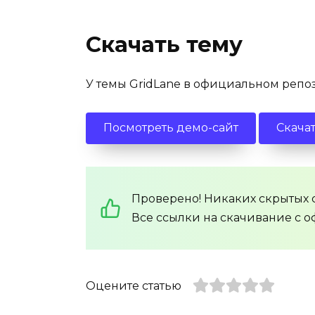
Скачать тему
У темы GridLane в официальном репоз
Посмотреть демо-сайт
Скачат
Проверено! Никаких скрытых с
Все ссылки на скачивание с о
Оцените статью