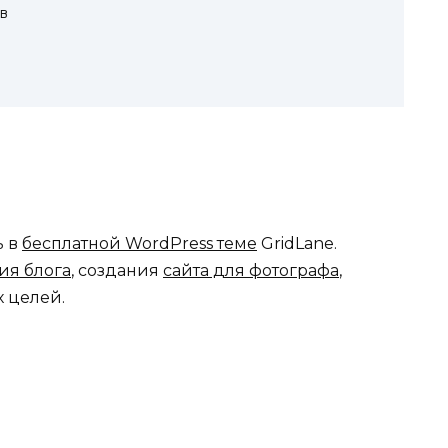
в
ь в
бесплатной WordPress теме
GridLane.
ия блога
, создания
сайта для фотографа
,
х целей.