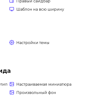
Правый сайдбар
Шаблон на всю ширину
Настройки темы
ида
отип
Настраиваемая миниатюра
Произвольный фон