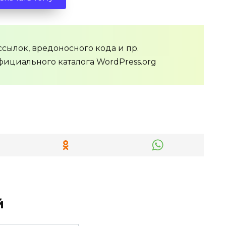
сылок, вредоносного кода и пр.
фициального каталога WordPress.org
й