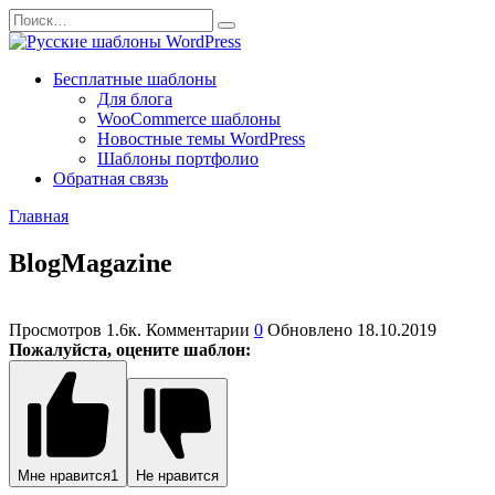
Перейти
Search
к
for:
содержанию
Бесплатные шаблоны
Для блога
WooCommerce шаблоны
Новостные темы WordPress
Шаблоны портфолио
Обратная связь
Главная
BlogMagazine
Просмотров
1.6к.
Комментарии
0
Обновлено
18.10.2019
Пожалуйста, оцените шаблон:
Мне нравится
1
Не нравится