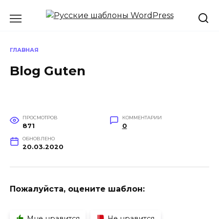
Перейти
к
содержанию
ГЛАВНАЯ
Blog Guten
ПРОСМОТРОВ
КОММЕНТАРИИ
871
0
ОБНОВЛЕНО
20.03.2020
Пожалуйста, оцените шаблон:
Мне нравится
Не нравится