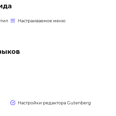
ида
отип
Настраиваемое меню
зыков
Настройки редактора Gutenberg