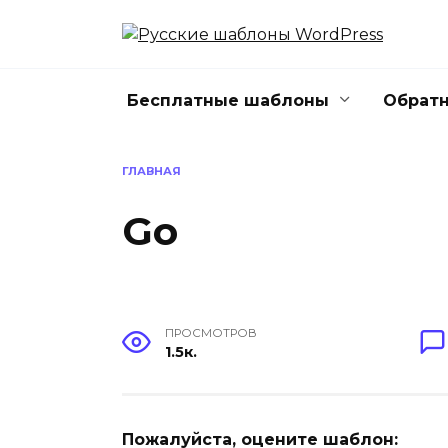
Перейти
к
содержанию
Бесплатные шаблоны
Обратн
ГЛАВНАЯ
Go
ПРОСМОТРОВ
1.5к.
Пожалуйста, оцените шаблон: