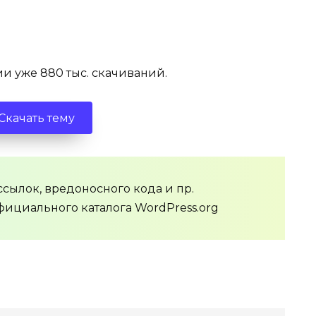
и уже 880 тыс. скачиваний.
Скачать тему
сылок, вредоносного кода и пр.
фициального каталога WordPress.org