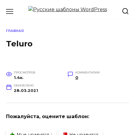
Перейти
к
содержанию
ГЛАВНАЯ
Teluro
ПРОСМОТРОВ
КОММЕНТАРИИ
1.4к.
0
ОБНОВЛЕНО
28.03.2021
Пожалуйста, оцените шаблон:
Мне нравится
Не нравится
1