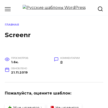
Перейти
к
содержанию
ГЛАВНАЯ
Screenr
ПРОСМОТРОВ
КОММЕНТАРИИ
1.6к.
0
ОБНОВЛЕНО
21.11.2019
Пожалуйста, оцените шаблон:
Мне нравится
Не нравится
1