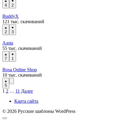
4
2
BuddyX
121 тыс. скачиваний
2
3
Aasta
55 тыс. скачиваний
7
1
Bosa Online Shop
10 тыс. скачиваний
5
Навигация
1
2
…
11
Далее
по
Карта сайта
записям
© 2026 Русские шаблоны WordPress