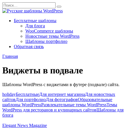
Перейти
Search
к
for:
содержанию
Бесплатные шаблоны
Для блога
WooCommerce шаблоны
Новостные темы WordPress
Шаблоны портфолио
Обратная связь
Главная
Виджеты в подвале
Шаблоны WordPress с виджетами в футере (подвале) сайта.
holiday
Бесплатные
Для интернет магазина
Для новостных
сайтов
Для портфолио
Для фотографов
Образовательные
шаблоны WordPress
Развлекательные темы WordPress
Темы
WordPress для ресторанов и кулинарных сайтов
Шаблоны для
блога
Elegant News Magazine