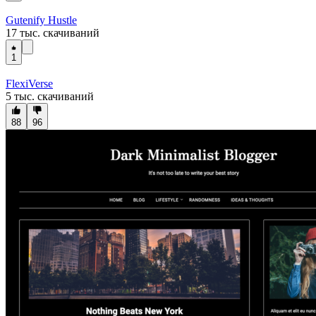
Gutenify Hustle
17 тыс. скачиваний
1
FlexiVerse
5 тыс. скачиваний
88
96