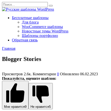
Перейти
Search
к
for:
содержанию
Бесплатные шаблоны
Для блога
WooCommerce шаблоны
Новостные темы WordPress
Шаблоны портфолио
Обратная связь
Главная
Blogger Stories
Просмотров
2.6к.
Комментарии
0
Обновлено
06.02.2023
Пожалуйста, оцените шаблон:
Мне нравится
9
Не нравится
5