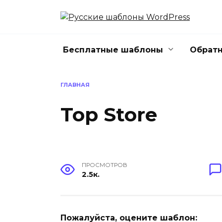
Перейти
к
содержанию
Бесплатные шаблоны
Обратн
ГЛАВНАЯ
Top Store
ПРОСМОТРОВ
2.5к.
Пожалуйста, оцените шаблон: