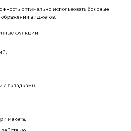
можность оптимально использовать боковые
тображения виджетов.
енные функции:
ий,
м с вкладками,
ри макета,
к действию.