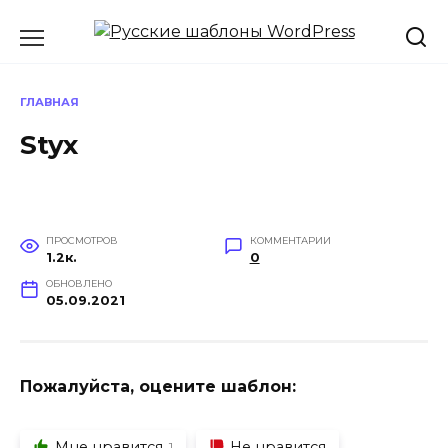
Перейти
к
содержанию
ГЛАВНАЯ
Styx
ПРОСМОТРОВ
КОММЕНТАРИИ
1.2к.
0
ОБНОВЛЕНО
05.09.2021
Пожалуйста, оцените шаблон:
Мне нравится
Не нравится
1