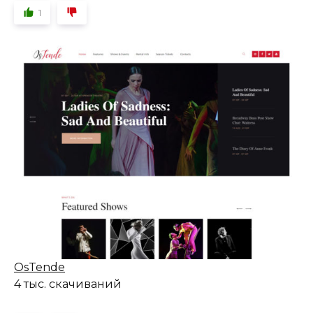
1
OsTende
4 тыс. скачиваний