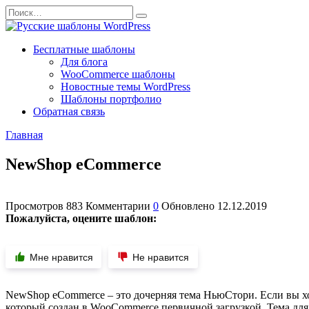
Перейти
Search
к
for:
содержанию
Бесплатные шаблоны
Для блога
WooCommerce шаблоны
Новостные темы WordPress
Шаблоны портфолио
Обратная связь
Главная
NewShop eCommerce
Просмотров
883
Комментарии
0
Обновлено
12.12.2019
Пожалуйста, оцените шаблон:
Мне нравится
Не нравится
NewShop eCommerce – это дочерняя тема НьюСтори. Если вы хот
который создан в WooCommerce первичной загрузкой. Тема для