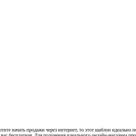
ите начать продажи через интернет, то этот шаблон идеально п
 вас бесплатная. Для получения идеального онлайн-магазина пр