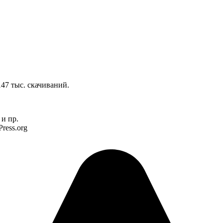
47 тыс. скачиваний.
и пр.
ress.org