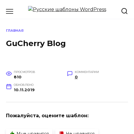
Перейти
к
содержанию
ГЛАВНАЯ
GuCherry Blog
ПРОСМОТРОВ
КОММЕНТАРИИ
810
0
ОБНОВЛЕНО
10.11.2019
Пожалуйста, оцените шаблон:
Мне нравится
Не нравится