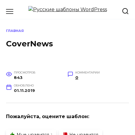
Перейти
к
содержанию
ГЛАВНАЯ
CoverNews
ПРОСМОТРОВ
КОММЕНТАРИИ
843
0
ОБНОВЛЕНО
01.11.2019
Пожалуйста, оцените шаблон:
Мне нравится
Не нравится
1