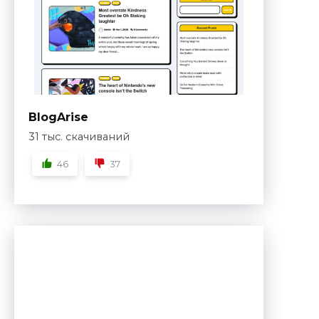
BlogArise
31 тыс. скачиваний
46
37