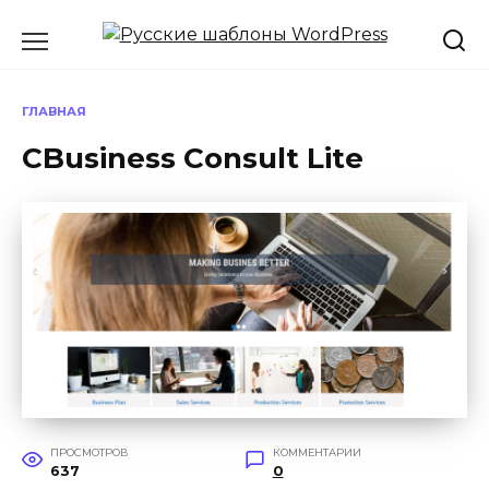
Перейти
к
содержанию
ГЛАВНАЯ
CBusiness Consult Lite
ПРОСМОТРОВ
КОММЕНТАРИИ
637
0