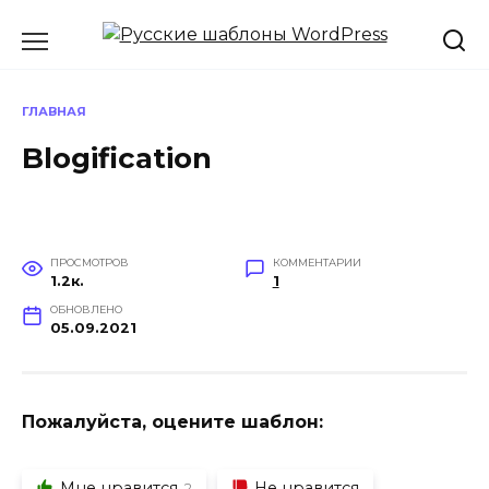
Перейти
к
содержанию
ГЛАВНАЯ
Blogification
ПРОСМОТРОВ
КОММЕНТАРИИ
1.2к.
1
ОБНОВЛЕНО
05.09.2021
Пожалуйста, оцените шаблон:
Мне нравится
Не нравится
2