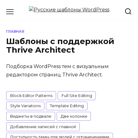
Перейти
к
содержанию
ГЛАВНАЯ
Шаблоны с поддержкой
Thrive Architect
Подборка WordPress тем с визуальным
редактором страниц Thrive Architect.
Block Editor Patterns
Full Site Editing
Style Variations
Template Editing
Виджеты в подвале
Две колонки
Добавление записей с главной
Доступность темы для людей с ограничениями